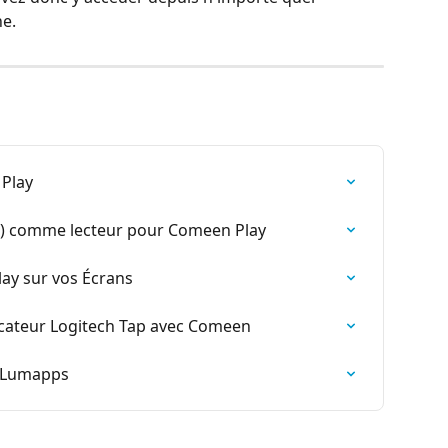
ne.
Play
S) comme lecteur pour Comeen Play
y sur vos Écrans
icateur Logitech Tap avec Comeen
n Lumapps