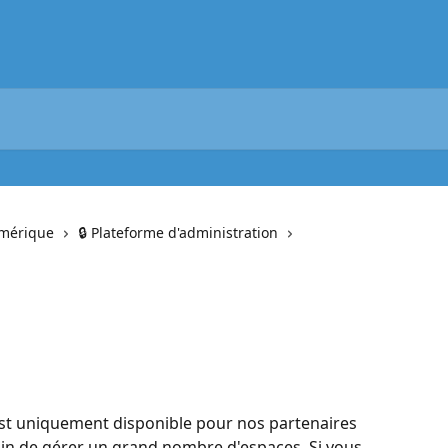
umérique
🔒 Plateforme d'administration
est uniquement disponible pour nos partenaires 
esoin de gérer un grand nombre d'espaces. Si vous 