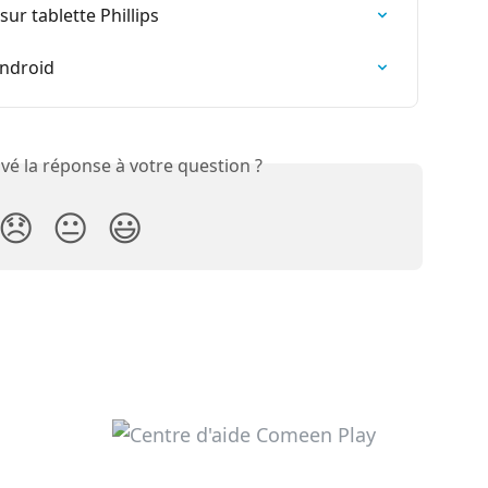
r tablette Phillips
Android
vé la réponse à votre question ?
😞
😐
😃