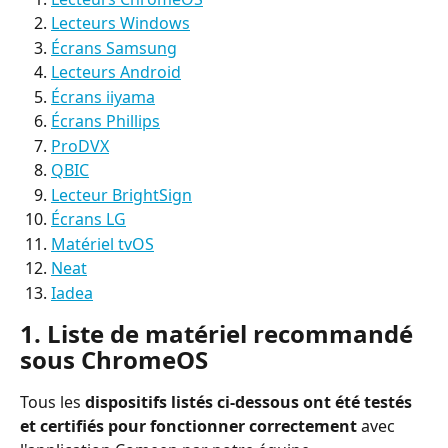
Lecteurs Windows
Écrans Samsung
Lecteurs Android
Écrans iiyama
Écrans Phillips
ProDVX
QBIC
Lecteur BrightSign
Écrans LG
Matériel tvOS
Neat
Iadea
1. Liste de matériel recommandé 
sous ChromeOS
Tous les 
dispositifs listés ci-dessous ont été testés 
et certifiés pour fonctionner correctement
 avec 