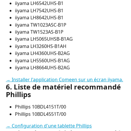
iiyama LH6542UHS-B1
iiyama LH7542UHS-B1
iiyama LH8642UHS-B1
iiyama TW1023ASC-B1P
iiyama TW1523AS-B1P
iiyama LH5065UHSB-B1AG
iiyama LH3260HS-B1AH
iiyama LH4360UHS-B2AG
iiyama LH5560UHS-B1AG
iiyama LH8664UHS-B2AG
→ Installer l'application Comeen sur un écran iiyama.
6. Liste de matériel recommandé 
Phillips
Phillips 10BDL4151T/00
Phillips 10BDL4551T/00
→ Configuration d'une tablette Phillips