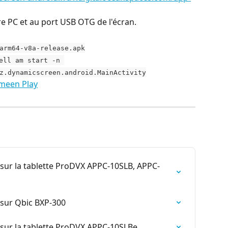
e PC et au port USB OTG de l'écran.
arm64-v8a-release.apk
ell am start -n 
z.dynamicscreen.android.MainActivity
omeen Play
ur la tablette ProDVX APPC-10SLB, APPC-
sur Qbic BXP-300
ur la tablette ProDVX APPC-10SLBe