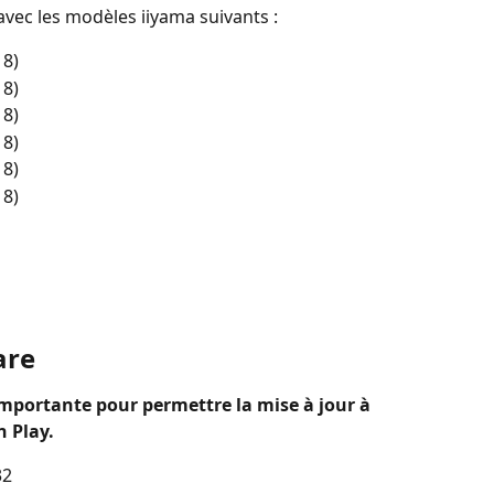
avec les modèles iiyama suivants :
 8)
 8)
 8)
 8)
 8)
 8)
are
importante pour permettre la mise à jour à 
n Play.
32