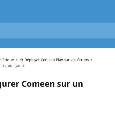
umérique
⚙️ Déployer Comeen Play sur vos écrans
 écran iiyama
urer Comeen sur un