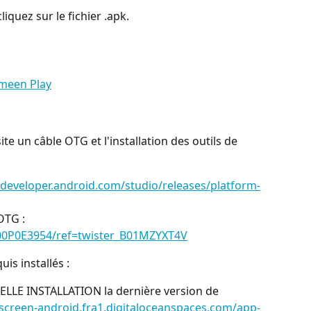
liquez sur le fichier .apk.
omeen Play
e un câble OTG et l'installation des outils de 
/developer.android.com/studio/releases/platform-
TG : 
00P0E3954/ref=twister_B01MZYXT4V
uis installés :
LE INSTALLATION la dernière version de 
screen-android.fra1.digitaloceanspaces.com/app-