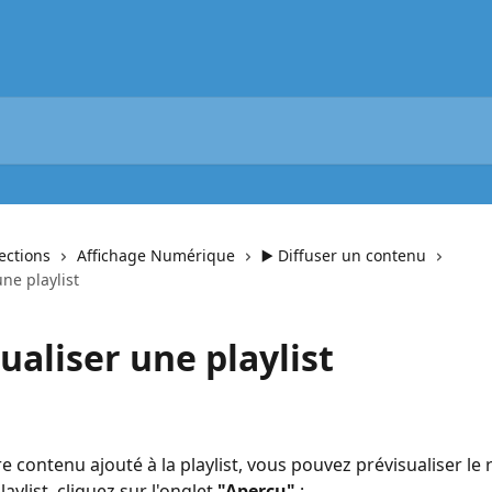
lections
Affichage Numérique
▶️ Diffuser un contenu
une playlist
ualiser une playlist
e contenu ajouté à la playlist, vous pouvez prévisualiser le r
aylist, cliquez sur l'onglet 
"Aperçu"
 :