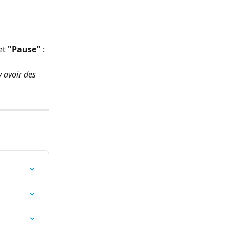
et 
"Pause"
 :
 avoir des 