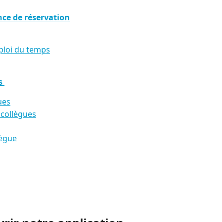
ce de réservation
ploi du temps
s 
ues
 collègues
lègue